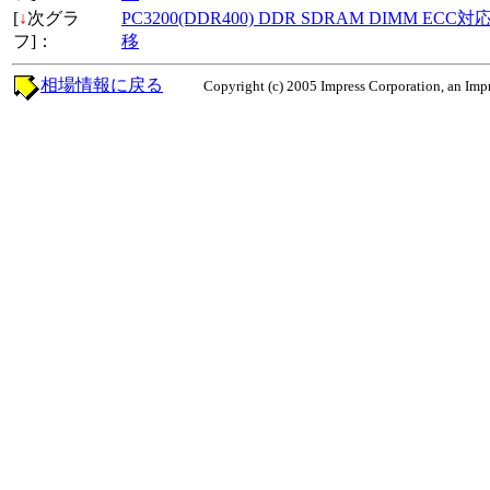
[
↓
次グラ
PC3200(DDR400) DDR SDRAM DIMM ECC
フ]：
移
相場情報に戻る
Copyright (c) 2005 Impress Corporation, an Impr