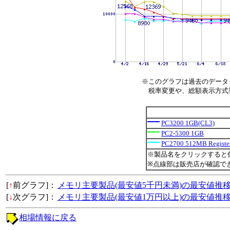
※このグラフは過去のデータ
税率変更や、総額表示方式導入
PC3200 1GB(CL3)
PC2-5300 1GB
PC2700 512MB Registe
※製品名をクリックすると
※点線部は販売店が確認で
[
↑
前グラフ]：
メモリ主要製品(最安値5千円未満)の最安値推
[
↓
次グラフ]：
メモリ主要製品(最安値1万円以上)の最安値推
相場情報に戻る