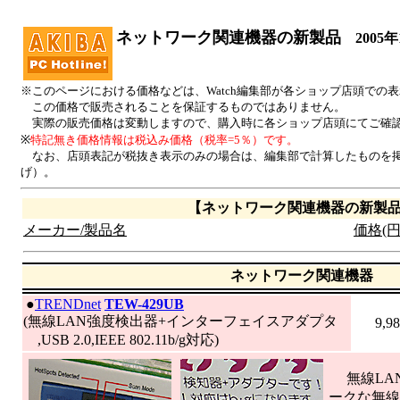
ネットワーク関連機器の新製品
2005年
※このページにおける価格などは、Watch編集部が各ショップ店頭での
この価格で販売されることを保証するものではありません。
実際の販売価格は変動しますので、購入時に各ショップ店頭にてご確
※
特記無き価格情報は税込み価格（税率=5％）です。
なお、店頭表記が税抜き表示のみの場合は、編集部で計算したものを掲
げ）。
【ネットワーク関連機器の新製
メーカー/製品名
価格(円
ネットワーク関連機器
|
●
TRENDnet
TEW-429UB
(無線LAN強度検出器+インターフェイスアダプタ
9,9
,USB 2.0,IEEE 802.11b/g対応)
無線LA
ークな無線