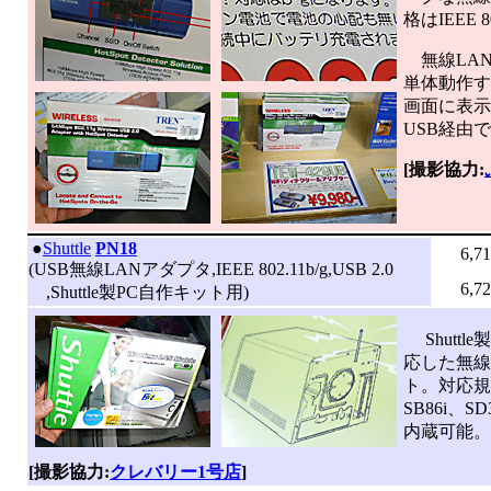
格はIEEE 80
無線LA
単体動作す
画面に表示
USB経由
[撮影協力:
|
●
Shuttle
PN18
6,7
(USB無線LANアダプタ,IEEE 802.11b/g,USB 2.0
6,7
,Shuttle製PC自作キット用)
Shuttl
応した無線
ト。対応規格は
SB86i、SD
内蔵可能。
[撮影協力:
クレバリー1号店
]