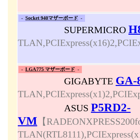
-
Socket 940マザーボード
-
H
SUPERMICRO
TLAN,PCIExpress(x16)2,PCI
-
LGA775 マザーボード
-
GA-
GIGABYTE
TLAN,PCIExpress(x1)2,PC
P5RD2-
ASUS
VM
【RADEONXPRESS200forIn
TLAN(RTL8111),PCIExpress(