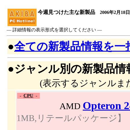
今週見つけた主な新製品
2006年2月18
― 詳細情報の表示形式を選択してください ―
●
全ての新製品情報を一
●ジャンル別の新製品情
(表示するジャンルま
-
CPU
-
Opteron 
AMD
1MB,リテールパッケージ】