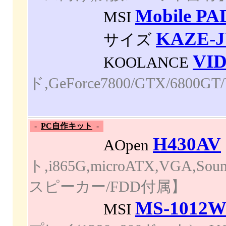
Mobile PA
MSI
KAZE-J
サイズ
VID
KOOLANCE
ド,GeForce7800/GTX/6800G
-
PC自作キット
-
H430AV
AOpen
ト,i865G,microATX,VGA
スピーカー/FDD付属】
MS-1012
MSI