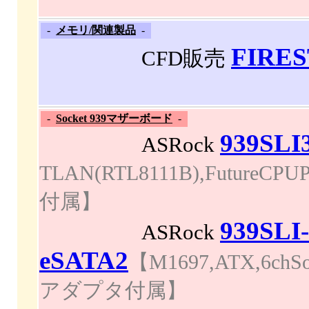
-
メモリ/関連製品
-
FIRE
CFD販売
-
Socket 939マザーボード
-
939SLI
ASRock
TLAN(RTL8111B),FutureCP
付属】
939SLI-
ASRock
eSATA2
【M1697,ATX,6chSou
アダプタ付属】