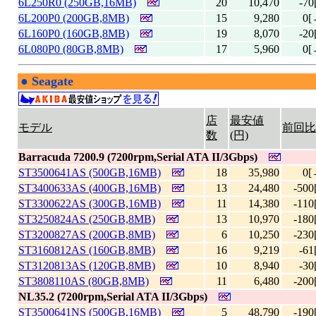
6L250R0 (250GB,16MB)
20
10,470
-70
6L200P0 (200GB,8MB)
15
9,280
0[
6L160P0 (160GB,8MB)
19
8,070
-20
6L080P0 (80GB,8MB)
17
5,960
0[
●
Seagate
|
店
最安値
モデル
前回比
数
(円)
Barracuda 7200.9 (7200rpm,Serial ATA II/3Gbps)
ST3500641AS (500GB,16MB)
18
35,980
0[
ST3400633AS (400GB,16MB)
13
24,480
-500
ST3300622AS (300GB,16MB)
11
14,380
-110
ST3250824AS (250GB,8MB)
13
10,970
-180
ST3200827AS (200GB,8MB)
6
10,250
-230
ST3160812AS (160GB,8MB)
16
9,219
-61
ST3120813AS (120GB,8MB)
10
8,940
-30
ST3808110AS (80GB,8MB)
11
6,480
-200
NL35.2 (7200rpm,Serial ATA II/3Gbps)
ST3500641NS (500GB,16MB)
5
48,790
-190