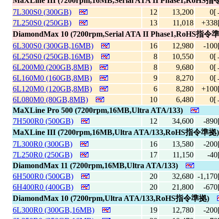
MaXLine III (7200rpm,16MB,Serial ATA II Phase1,RoH
7L300S0 (300GB)
12
13,200
0[
7L250S0 (250GB)
13
11,018
+338
DiamondMax 10 (7200rpm,Serial ATA II Phase1,RoHS指令
6L300S0 (300GB,16MB)
16
12,980
-100
6L250S0 (250GB,16MB)
8
10,550
0[
6L200M0 (200GB,8MB)
8
9,680
0[
6L160M0 (160GB,8MB)
9
8,270
0[
6L120M0 (120GB,8MB)
6
8,280
+100
6L080M0 (80GB,8MB)
10
6,480
0[
MaXLine Pro 500 (7200rpm,16MB,Ultra ATA/133)
7H500R0 (500GB)
12
34,600
-890
MaXLine III (7200rpm,16MB,Ultra ATA/133,RoHS指令準拠)
7L300R0 (300GB)
16
13,580
-200
7L250R0 (250GB)
17
11,150
-40
DiamondMax 11 (7200rpm,16MB,Ultra ATA/133)
6H500R0 (500GB)
20
32,680
-1,170
6H400R0 (400GB)
20
21,800
-670
DiamondMax 10 (7200rpm,Ultra ATA/133,RoHS指令準拠)
6L300R0 (300GB,16MB)
19
12,780
-200