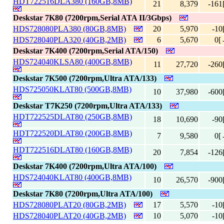
HDT722516DLA380 (160GB,8MB)
21
8,379
-161
Deskstar 7K80 (7200rpm,Serial ATA II/3Gbps)
HDS728080PLA380 (80GB,8MB)
20
5,970
-10
HDS728040PLA320 (40GB,2MB)
6
5,670
0[
Deskstar 7K400 (7200rpm,Serial ATA/150)
HDS724040KLSA80 (400GB,8MB)
11
27,720
-260
Deskstar 7K500 (7200rpm,Ultra ATA/133)
HDS725050KLAT80 (500GB,8MB)
10
37,980
-600
Deskstar T7K250 (7200rpm,Ultra ATA/133)
HDT722525DLAT80 (250GB,8MB)
18
10,690
-90
HDT722520DLAT80 (200GB,8MB)
7
9,580
0[
HDT722516DLAT80 (160GB,8MB)
20
7,854
-126
Deskstar 7K400 (7200rpm,Ultra ATA/100)
HDS724040KLAT80 (400GB,8MB)
10
26,570
-900
Deskstar 7K80 (7200rpm,Ultra ATA/100)
HDS728080PLAT20 (80GB,2MB)
17
5,570
-10
HDS728040PLAT20 (40GB,2MB)
10
5,070
-10