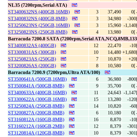
NL35 (7200rpm,Serial ATA)
ST3400632NS (400GB,16MB)
3
37,490
0[
ST3400832NS (400GB,8MB)
3
34,980
-300
ST3250623NS (250GB,16MB)
3
15,960
-1,140
ST3250823NS (250GB,8MB)
4
13,980
0[
Barracuda 7200.8 SATA (7200rpm,Serial ATA,NCQ,8MB,133G
ST3400832AS (400GB)
12
22,470
-10
ST3300831AS (300GB)
10
14,480
+1,680
ST3250823AS (250GB)
7
10,870
+20
ST3200826AS (200GB)
8
10,580
0[
Barracuda 7200.9 (7200rpm,Ultra ATA/100)
ST3500641A (500GB,16MB)
6
36,980
-800
ST3500841A (500GB,8MB)
9
35,700
0[
ST3400633A (400GB,16MB)
11
24,643
-1,147
ST3300622A (300GB,16MB)
15
13,280
-120
ST3250824A (250GB,8MB)
14
10,820
-60
ST3200827A (200GB,8MB)
6
10,180
0[
ST3160812A (160GB,8MB)
16
8,870
-10
ST3160212A (160GB,2MB)
12
8,379
-301
ST3120814A (120GB,8MB)
10
8,379
-301