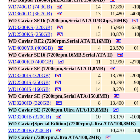
WD740GD (74.3GB)
14
17,890
-10
WD360GD (36.7GB)
13
11,480
-400
WD Caviar SE16 (7200rpm,Serial ATA II/3Gbps,16MB)
WD3200KS (320GB)
6
15,960
-630
WD2500KS (250GB)
13
10,870
-10
WD Caviar RE2 (7200rpm,Serial ATA II,16MB)
WD4000YR (400GB)
4
23,570
0[
WD Caviar SE16 (7200rpm,16MB,Serial ATA II)
WD4000KD (400GB)
11
21,990
-270
WD Caviar SE (7200rpm,Serial ATA II,8MB)
WD3200JS (320GB)
4
13,780
-200
WD2500JS (250GB)
12
10,290
-90
WD1600JS (160GB)
14
8,270
0[
WD Caviar SE (7200rpm,Serial ATA/150,8MB)
WD3200JD (320GB)
8
13,400
0[
WD Caviar SE (7200rpm,Ultra ATA/133,8MB)
WD3200JB (320GB)
10
13,170
-100
WD Caviar[Special Edition] (7200rpm,Ultra ATA/100,8MB)
WD2500JB (250GB)
11
10,470
-10
WD Caviar (7200rpm,Ultra ATA/100,2MB)