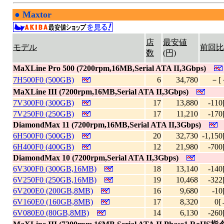
●
Maxtor
|
店
最安値
モデル
前回比
数
(円)
MaXLine Pro 500 (7200rpm,16MB,Serial ATA II,3Gbps)
7H500F0 (500GB)
6
34,780
－[
MaXLine III (7200rpm,16MB,Serial ATA II,3Gbps)
7V300F0 (300GB)
17
13,880
-110
7V250F0 (250GB)
17
11,210
-170
DiamondMax 11 (7200rpm,16MB,Serial ATA II,3Gbps)
6H500F0 (500GB)
20
32,730
-1,150
6H400F0 (400GB)
12
21,980
-700
DiamondMax 10 (7200rpm,Serial ATA II,3Gbps)
6V300F0 (300GB,16MB)
18
13,140
-140
6V250F0 (250GB,16MB)
19
10,468
-322
6V200E0 (200GB,8MB)
16
9,680
-10
6V160E0 (160GB,8MB)
17
8,320
0[
6V080E0 (80GB,8MB)
14
6,130
-260