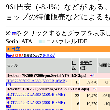
961円安（-8.4%）などが あ
ョップの特価販売などによる
※
をクリックするとグラフを表
Serial ATA
■
■
＝パラレルIDE
●
日立
|
店
最安値
モデル
前回比
数
(円)
Deskstar 7K500 (7200rpm,Serial ATA II/3Gbps)
HDS725050KLA360 (500GB,16MB)
11
39,470
0[
Deskstar T7K250 (7200rpm,Serial ATA II/3Gbps)
HDT722525DLA380 (250GB,8MB)
22
10,479
-961
HDT722520DLA380 (200GB,8MB)
6
10,370
-10