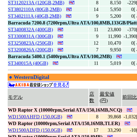
ST3120213A (120GB,2MB)
8
8,150
-229
ST3802110A (80GB,2MB)
14
5,950
0[
ST3402111A (40GB,2MB)
9
5,200
0[
Barracuda 7200.8 (7200rpm,Ultra ATA/100,8MB,133GB/Platt
ST3400832A (400GB)
11
23,800
-370
ST3300831A (300GB)
9
11,990
-1,390
ST3250823A (250GB)
12
10,470
0[
ST3200826A (200GB)
7
9,950
0[
Barracuda 5400.1 (5400rpm,Ultra ATA/100,2MB)
ST340015A (40GB)
11
5,019
0[
●
WesternDigital
|
店
最安値
モデル
前回比
数
(円)
WD Raptor X (10000rpm,Serial ATA/150,16MB,NCQ)
WD1500AHFD (150.0GB)
8
39,868
-1,032
WD Raptor (10000rpm,Serial ATA/150,16MB,TLER)
WD1500ADFD (150.0GB)
17
33,290
-10
WD Raptor (10000rpm,Serial ATA/150,8MB)