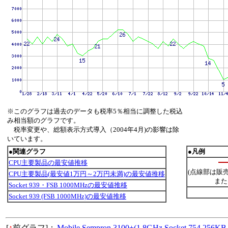
※このグラフは過去のデータも税率5％相当に調整した税込
み相当額のグラフです。
税率変更や、総額表示方式導入（2004年4月)の影響は除
いています。
●関連グラフ
●凡例
CPU主要製品の最安値推移
(点線部は販
CPU主要製品(最安値1万円～2万円未満)の最安値推移
また
Socket 939・FSB 1000MHzの最安値推移
Socket 939 (FSB 1000MHz)の最安値推移
[
↑
前グラフ]：
Mobile Sempron 3100+(1.8GHz,Socket 754,25