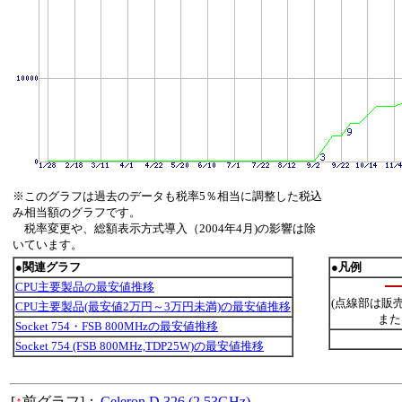
※このグラフは過去のデータも税率5％相当に調整した税込
み相当額のグラフです。
税率変更や、総額表示方式導入（2004年4月)の影響は除
いています。
●関連グラフ
●凡例
CPU主要製品の最安値推移
(点線部は販
CPU主要製品(最安値2万円～3万円未満)の最安値推移
また
Socket 754・FSB 800MHzの最安値推移
Socket 754 (FSB 800MHz,TDP25W)の最安値推移
[
↑
前グラフ]：
Celeron D 326 (2.53GHz)