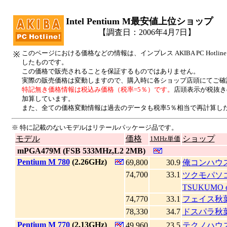
Intel Pentium M最安値上位ショップ
【調査日：2006年4月7日】
このページにおける価格などの情報は、インプレス AKIBA PC Hotl
※
したものです。
この価格で販売されることを保証するものではありません。
実際の販売価格は変動しますので、購入時に各ショップ店頭にてご確
特記無き価格情報は税込み価格（税率=5％）です。
店頭表示が税抜き
加算しています。
また、全ての価格変動情報は過去のデータも税率5％相当で再計算し
※ 特に記載のないモデルはリテールパッケージ品です。
モデル
価格
ショップ
1MHz単価
|
mPGA479M (FSB 533MHz,L2 2MB)
|
Pentium M 780
(2.26GHz)
69,800
30.9
俺コンハウ
74,700
33.1
ツクモパソコ
TSUKUMO e
74,770
33.1
フェイス秋
78,330
34.7
ドスパラ秋
|
Pentium M 770
(2.13GHz)
49,960
23.5
テクノハウ