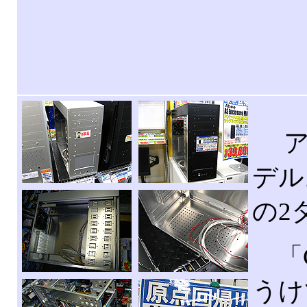
アビ
デル
の2
「C
うけ