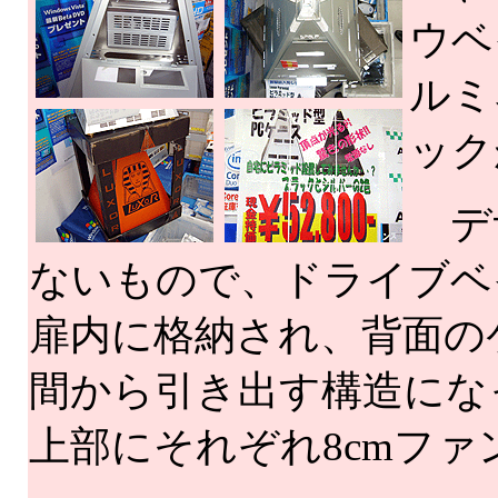
ウベ
ルミ
ック
デ
ないもので、ドライブベ
扉内に格納され、背面の
間から引き出す構造にな
上部にそれぞれ8cmファ