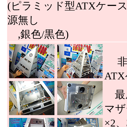
(ピラミッド型ATXケース
源無し
,銀色/黒色)
非
AT
最底
マザ
×2