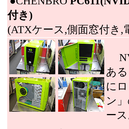
|
●CHENBRO
PC611(NV
付き)
(ATXケース,側面窓付き,
NV
ある
にロ
ン」
ース