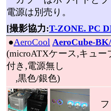
電源は別売り。
[撮影協力:
T-ZONE. PC D
|
●
AeroCool
AeroCube-BK
(microATXケース,キュ
付き,電源無し
,黒色/銀色)
フロ