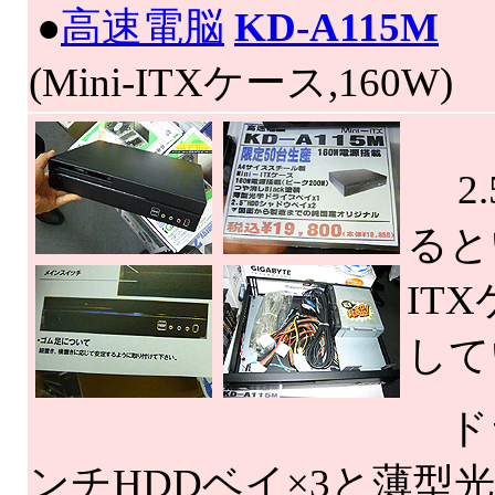
|
●
高速電脳
KD-A115M
(Mini-ITXケース,160W)
2.
ると
IT
して
ドラ
ンチHDDベイ×3と薄型光