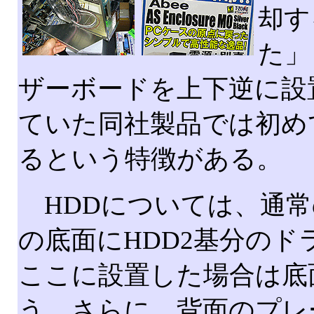
却す
た」
ザーボードを上下逆に設
ていた同社製品では初め
るという特徴がある。
HDDについては、通常
の底面にHDD2基分の
ここに設置した場合は底
う。さらに、背面のプレ