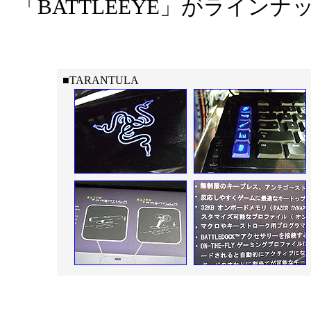
「BATTLEEYE」がライン
■TARANTULA