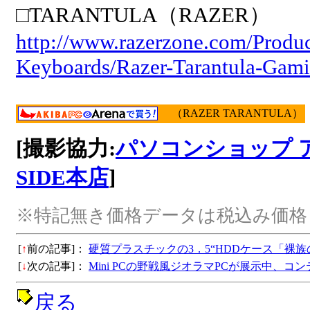
□TARANTULA（RAZER）
http://www.razerzone.com/Produ
Keyboards/Razer-Tarantula-Gam
（RAZER TARANTULA）
[撮影協力:
パソコンショップ 
SIDE本店
]
※特記無き価格データは税込み価格
[
↑
前の記事]：
硬質プラスチックの3．5“HDDケース「裸
[
↓
次の記事]：
Mini PCの野戦風ジオラマPCが展示中、コ
戻る