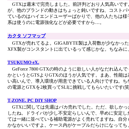
GTXは週末で完売しました。前評判どおり人気高いですよ。
が、他のブランドの動きはちょっと鈍いですね、コストパ
ているのはハイエンドユーザーばかりで、他の人たちは様子見と
系は使うのに電源強化などが必要ですから…。
カクタ ソフマップ
GTXが売れてるよ。GIGABYTE製は入荷数が少なか
XFX製がコンスタントに出ているって感じかな。ちなみに、
TSUKUMO eX.
GeForce 7800 GTXの時のように欲しい人がなだ
かというとGTSよりGTXのほうが人気です。まあ、性能
い高いんで、導入環境が用意できている人向けですね。ちなみ
の電源とGTXを2枚買ってSLIに挑戦してもらいたいです(笑
T-ZONE. PC DIY SHOP
GTXに関しては先週はバカ売れでした。ただ、欲しかっ
したね。ドライバが少し不安定らしいんで、早めに安定し
ては一緒に並べている補助電源がよく売れてますね。自分
かなかいいですよ。ケース内がケーブルだらけになってち