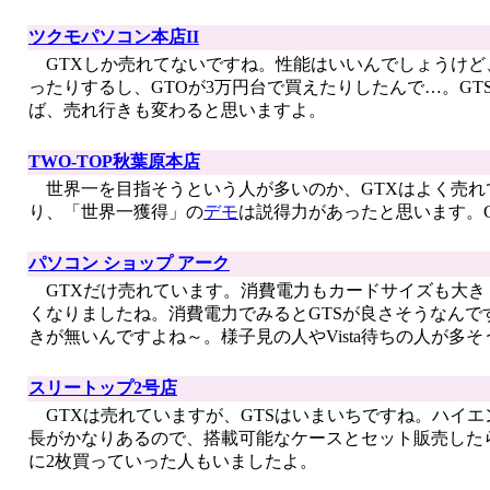
ツクモパソコン本店II
GTXしか売れてないですね。性能はいいんでしょうけど、ゲーム
ったりするし、GTOが3万円台で買えたりしたんで…。GTSはG
ば、売れ行きも変わると思いますよ。
TWO-TOP秋葉原本店
世界一を目指そうという人が多いのか、GTXはよく売れ
り、「世界一獲得」の
デモ
は説得力があったと思います。
パソコン ショップ アーク
GTXだけ売れています。消費電力もカードサイズも大き
くなりましたね。消費電力でみるとGTSが良さそうなんですが、
きが無いんですよね～。様子見の人やVista待ちの人が多そ
スリートップ2号店
GTXは売れていますが、GTSはいまいちですね。ハイエ
長がかなりあるので、搭載可能なケースとセット販売したら面
に2枚買っていった人もいましたよ。