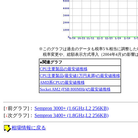
※このグラフは過去のデータも税率5％相当に調整した
税率変更や、総額表示方式導入（2004年4月)の影響
●関連グラフ
CPU主要製品の最安値推移
CPU主要製品(最安値1万円未満)の最安値推移
AMD系CPUの最安値推移
Socket AM2 (FSB 800MHz)の最安値推移
[
↑
前グラフ]：
Sempron 3000+ (1.6GHz,L2 256KB)
[
↓
次グラフ]：
Sempron 3400+ (1.8GHz,L2 256KB)
相場情報に戻る