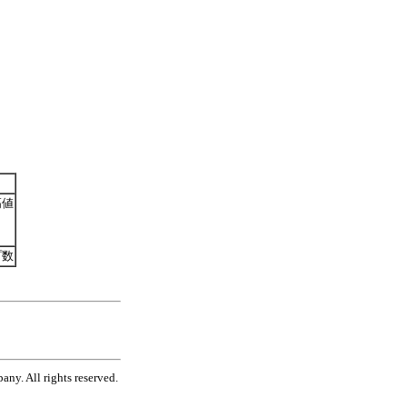
高値
プ数
ny. All rights reserved.