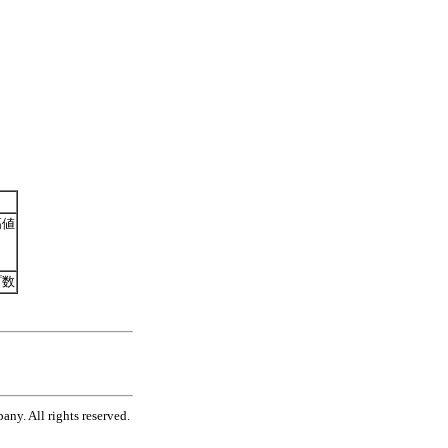
高値
プ数
ny. All rights reserved.