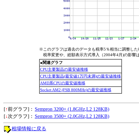
※このグラフは過去のデータも税率5％相当に調整した
税率変更や、総額表示方式導入（2004年4月)の影響
●関連グラフ
CPU主要製品の最安値推移
CPU主要製品(最安値1万円未満)の最安値推移
AMD系CPUの最安値推移
Socket AM2 (FSB 800MHz)の最安値推移
[
↑
前グラフ]：
Sempron 3200+ (1.8GHz,L2 128KB)
[
↓
次グラフ]：
Sempron 3500+ (2.0GHz,L2 128KB)
相場情報に戻る