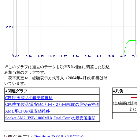
※このグラフは過去のデータも税率5％相当に調整した税込
み相当額のグラフです。
税率変更や、総額表示方式導入（2004年4月)の影響は除
いています。
●関連グラフ
●凡例
CPU主要製品の最安値推移
(点線部は販
CPU主要製品(最安値1万円～2万円未満)の最安値推移
また
AMD系CPUの最安値推移
Socket AM2 (FSB 1000MHz,Dual Core)の最安値推移
[
↑
前グラフ]：
Pentium D 915 (2.8GHz)