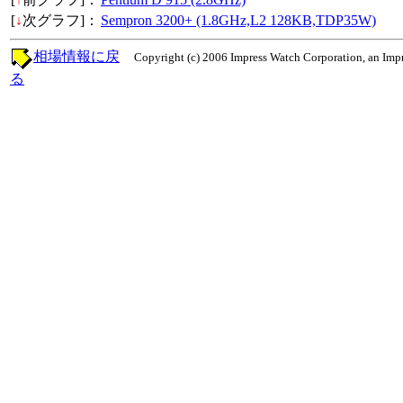
[
↓
次グラフ]：
Sempron 3200+ (1.8GHz,L2 128KB,TDP35W)
相場情報に戻
Copyright (c) 2006 Impress Watch Corporation, an Impr
る