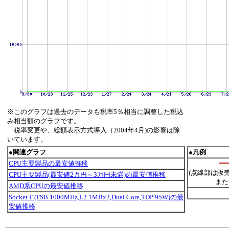
※このグラフは過去のデータも税率5％相当に調整した税込
み相当額のグラフです。
税率変更や、総額表示方式導入（2004年4月)の影響は除
いています。
●関連グラフ
●凡例
CPU主要製品の最安値推移
(点線部は販
CPU主要製品(最安値2万円～3万円未満)の最安値推移
また
AMD系CPUの最安値推移
Socket F (FSB 1000MHz,L2 1MBx2,Dual Core,TDP 95W)の最
安値推移