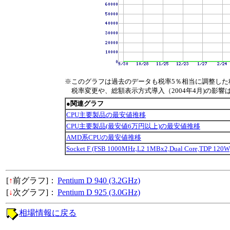
※このグラフは過去のデータも税率5％相当に調整した
税率変更や、総額表示方式導入（2004年4月)の影響
●関連グラフ
CPU主要製品の最安値推移
CPU主要製品(最安値6万円以上)の最安値推移
AMD系CPUの最安値推移
Socket F (FSB 1000MHz,L2 1MBx2,Dual Core,TDP
[
↑
前グラフ]：
Pentium D 940 (3.2GHz)
[
↓
次グラフ]：
Pentium D 925 (3.0GHz)
相場情報に戻る