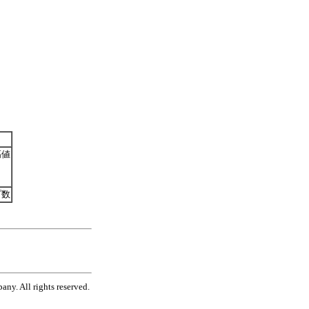
高値
プ数
ny. All rights reserved.