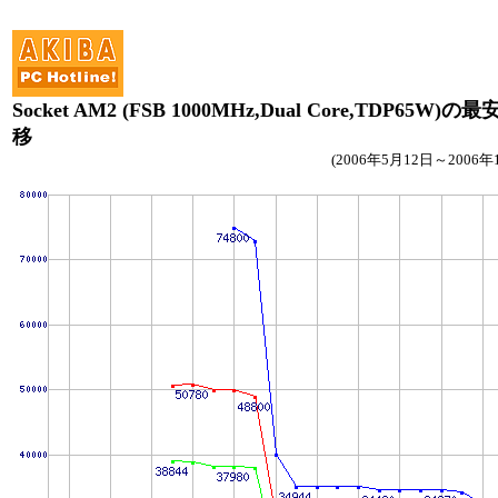
Socket AM2 (FSB 1000MHz,Dual Core,TDP65W)の
移
(2006年5月12日～2006年