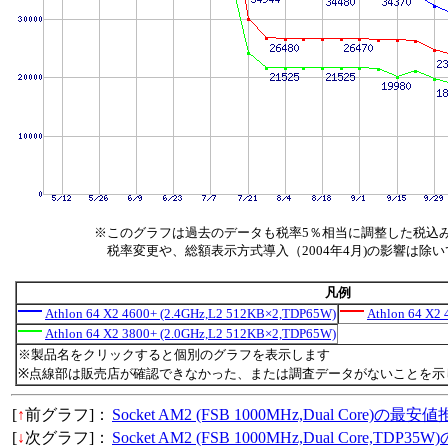
※このグラフは過去のデータも税率5％相当に調整した税込
税率変更や、総額表示方式導入（2004年4月)の影響は除
凡例
Athlon 64 X2 4600+ (2.4GHz,L2 512KB×2,TDP65W)
Athlon 64 X2
Athlon 64 X2 3800+ (2.0GHz,L2 512KB×2,TDP65W)
※製品名をクリックすると個別のグラフを表示します
※点線部は販売店が確認できなかった、または調査データがないことを示
[
↑
前グラフ]：
Socket AM2 (FSB 1000MHz,Dual Core)の最安
[
↓
次グラフ]：
Socket AM2 (FSB 1000MHz,Dual Core,TDP