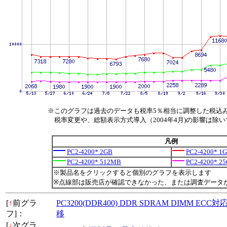
※このグラフは過去のデータも税率5％相当に調整した税込
税率変更や、総額表示方式導入（2004年4月)の影響は除
凡例
PC2-4200* 2GB
PC2-4200* 1
PC2-4200* 512MB
PC2-4200* 2
※製品名をクリックすると個別のグラフを表示します
※点線部は販売店が確認できなかった、または調査データ
[
↑
前グラ
PC3200(DDR400) DDR SDRAM DIMM ECC
フ]：
移
[
↓
次グラ