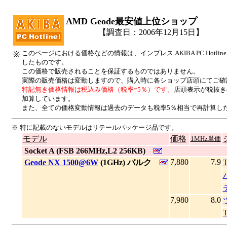
AMD Geode最安値上位ショップ
【調査日：2006年12月15日】
このページにおける価格などの情報は、インプレス AKIBA PC Hotl
※
したものです。
この価格で販売されることを保証するものではありません。
実際の販売価格は変動しますので、購入時に各ショップ店頭にてご確
特記無き価格情報は税込み価格（税率=5％）です。
店頭表示が税抜き
加算しています。
また、全ての価格変動情報は過去のデータも税率5％相当で再計算し
※ 特に記載のないモデルはリテールパッケージ品です。
モデル
価格
1MHz単価
|
Socket A (FSB 266MHz,L2 256KB)
7,880
7.9
|
Geode NX 1500@6W
(1GHz) バルク
7,980
8.0