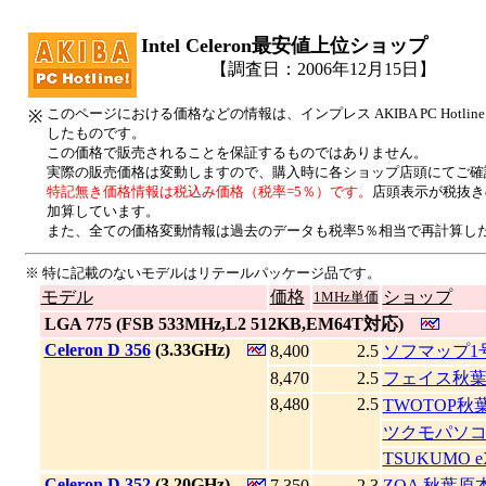
Intel Celeron最安値上位ショップ
【調査日：2006年12月15日】
このページにおける価格などの情報は、インプレス AKIBA PC Hotl
※
したものです。
この価格で販売されることを保証するものではありません。
実際の販売価格は変動しますので、購入時に各ショップ店頭にてご確
特記無き価格情報は税込み価格（税率=5％）です。
店頭表示が税抜き
加算しています。
また、全ての価格変動情報は過去のデータも税率5％相当で再計算し
※ 特に記載のないモデルはリテールパッケージ品です。
モデル
価格
ショップ
1MHz単価
|
LGA 775 (FSB 533MHz,L2 512KB,EM64T対応)
|
Celeron D 356
(3.33GHz)
8,400
2.5
ソフマップ1
8,470
2.5
フェイス秋
8,480
2.5
TWOTOP秋
ツクモパソコ
TSUKUMO e
|
Celeron D 352
(3.20GHz)
7,350
2.3
ZOA 秋葉原