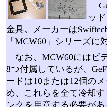
Ge
ッド
金具。メーカーはSwift
「MCW60」シリーズに
なお、MCW60にはビ
8つ付属しているが、GeFo
ードは10または12個の
め、これらを全て冷却す
ンクを用意する必要があ