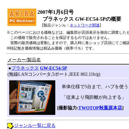
2007年1月6日号
プラネックス GW-EC54-5Pの概要
[
]
製品ジャンル：
ネットワーク関連
※このページにおける価格などは、編集部が店頭表示を独自に調査した
この価格で販売されることを保証するものではありません。
実際の販売価格は変動しますので、購入時に各ショップ店頭にてご確
※特記無き価格情報は税込み価格（税率=5％）です。
メーカー/製品名
|
●
プラネックス
GW-EC54-5P
(無線LANコンバータ,5ポート,IEEE 802.11b/g)
単体仕様で5台まで、ハブを使うこ
「従来より飛距離が向上する」（
[撮影協力:
TWOTOP秋葉原本店
]
ジャンル一覧に戻る