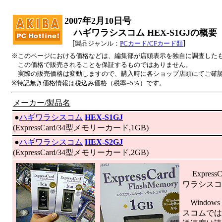
2007年2月10日号
ハギワラシスコム HEX-S1GJの概要
[
]
製品ジャンル：
PCカード/CFカード類
※このページにおける価格などは、編集部が店頭表示を独自に調査した
この価格で販売されることを保証するものではありません。
実際の販売価格は変動しますので、購入時に各ショップ店頭にてご確
※特記無き価格情報は税込み価格（税率=5％）です。
メーカー/製品名
|
●
ハギワラシスコム
HEX-S1GJ
(ExpressCard/34型メモリーカード,1GB)
|
●
ハギワラシスコム
HEX-S2GJ
(ExpressCard/34型メモリーカード,2GB)
Expres
ワラシスコ
Window
スコムでは