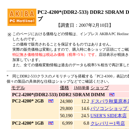
PC2-4200*(DDR2-533) DDR2 SD
プ
【調査日：2007年2月10日】
このページにおける価格などの情報は、インプレス AKIBA PC Hotl
※
したものです。
この価格で販売されることを保証するものではありません。
実際の販売価格は変動しますので、購入時に各ショップ店頭にてご確
特記無き価格情報は税込み価格（税率=5％）です。
店頭表示が税抜き
加算しています。
また、全ての価格変動情報は過去のデータも税率5％相当で再計算し
* 同じDDR2-533クラスのメモリチップを搭載する「PC2-4300」
個々の製品の具体的な仕様はショップなどでご確認ください。
モデル
価格
ショップ
1MB単価
|
PC2-4200*(DDR2-533) DDR2 SDRAM DIMM
|
PC2-4200* 2GB
24,980
12.2
ドスパラ秋葉原本
29,800
14.6
パソコンショップ
50,190
24.5
USER'S SIDE本店
|
PC2-4200* 1GB
6,999
6.8
クレバリー1号店