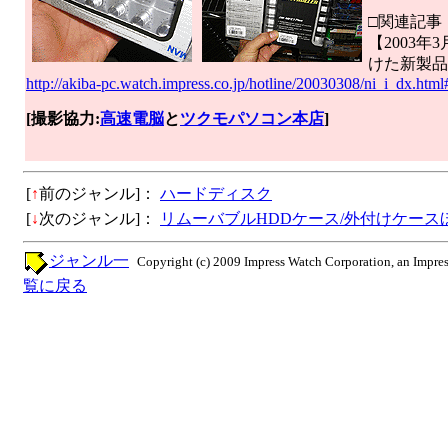
□関連記事
【2003年
けた新製品
http://akiba-pc.watch.impress.co.jp/hotline/20030308/ni_i_dx.ht
[撮影協力:
高速電脳
と
ツクモパソコン本店
]
[
↑
前のジャンル]：
ハードディスク
[
↓
次のジャンル]：
リムーバブルHDDケース/外付けケース
ジャンル一
Copyright (c) 2009 Impress Watch Corporation, an Impres
覧に戻る