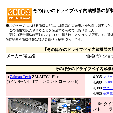
そのほかのドライブベイ内蔵機器の新
※このページにおける価格などは、編集部が店頭表示を独自に調査した
この価格で販売されることを保証するものではありません。
実際の販売価格は変動しますので、購入時に各ショップ店頭にてご確
※特記無き価格情報は税込み価格（税率=5％）です。
【そのほかのドライブベイ内蔵機器の
メーカー/製品名
価格(円)
ショ
そのほかのドライブベイ内蔵機
|
●
Zalman Tech
ZM-MFC1 Plus
4,935
フリー
(5インチベイ用ファンコントローラ,6ch)
4,980
TSUKU
4,980
ツクモ
4,980
高速電
6chタイ
ントローラ。