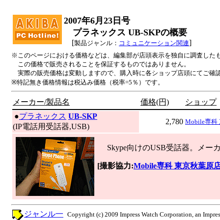
2007年6月23日号
プラネックス UB-SKPの概要
[
]
製品ジャンル：
コミュニケーション関連
※このページにおける価格などは、編集部が店頭表示を独自に調査した
この価格で販売されることを保証するものではありません。
実際の販売価格は変動しますので、購入時に各ショップ店頭にてご確
※特記無き価格情報は税込み価格（税率=5％）です。
メーカー/製品名
価格(円)
ショップ
|
●
プラネックス
UB-SKP
2,780
Mobile専
(IP電話用受話器,USB)
Skype向けのUSB受話器。メー
[撮影協力:
Mobile専科 東京秋葉原
ジャンル一
Copyright (c) 2009 Impress Watch Corporation, an Impres