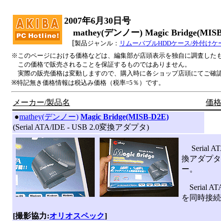
2007年6月30日号
mathey(デンノー) Magic Bridge(MI
[
製品ジャンル：
リムーバブルHDDケース/外付けケ
※このページにおける価格などは、編集部が店頭表示を独自に調査した
この価格で販売されることを保証するものではありません。
実際の販売価格は変動しますので、購入時に各ショップ店頭にてご確
※特記無き価格情報は税込み価格（税率=5％）です。
メーカー/製品名
価格
|
●
mathey(デンノー)
Magic Bridge(MISB-D2E)
(Serial ATA/IDE - USB 2.0変換アダプタ)
Serial A
換アダプタ
ー。
Serial
を同時接続
[撮影協力:
オリオスペック
]