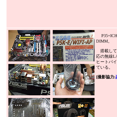
P35+I
DIMM。
搭載している
応の無線LA
ヒートパイ
ている。
[撮影協力: