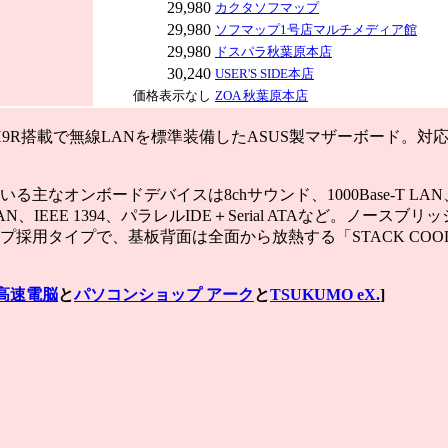
29,980
カクタソフマップ
29,980
ソフマップ1号店マルチメディア館
29,980
ドスパラ秋葉原本店
30,240
USER'S SIDE本店
価格表示なし
ZOA 秋葉原本店
CH9R搭載で無線LANを標準装備したASUS製マザーボード。対応
主なオンボードデバイスは8chサウンド、1000Base-T LAN、IEE
N、IEEE 1394、パラレルIDE＋Serial ATAなど。ノースブ
プ採用タイプで、基板背面は全面から放熱する「STACK COO
高速電脳
と
パソコンショップ アーク
と
TSUKUMO eX.
]