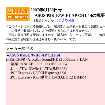
2007年6月30日号
ASUS P5K-E/WIFI-AP CH1-14の概要
[
]
製品ジャンル：
LGA775 M/B
※このページにおける価格などは、編集部が店頭表示を独自に調査した
この価格で販売されることを保証するものではありません。
実際の販売価格は変動しますので、購入時に各ショップ店頭にてご確
※特記無き価格情報は税込み価格（税率=5％）です。
メーカー/製品名
|
●
ASUS
P5K-E/WIFI-AP CH1-14
(P35(ICH9R),ATX,8ch Sound(HD),1000Base-T LAN
,無線LAN(IEEE 802.11g),IEEE 1394
,Ultra ATA/133+Serial ATA(JMB363)
,PCI Express(x1)2,PCI Express(x16)1
,PCI Express(x16/x4動作1)1,PCI3,DDR2 DIMM4)