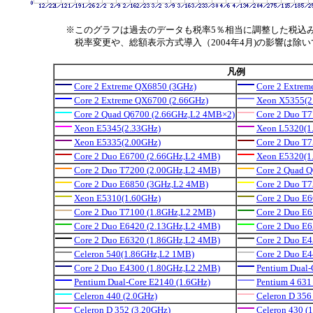
※このグラフは過去のデータも税率5％相当に調整した税込
税率変更や、総額表示方式導入（2004年4月)の影響は除
凡例
Core 2 Extreme QX6850 (3GHz)
Core 2 Extrem
Core 2 Extreme QX6700 (2.66GHz)
Xeon X5355(2
Core 2 Quad Q6700 (2.66GHz,L2 4MB×2)
Core 2 Duo T
Xeon E5345(2.33GHz)
Xeon L5320(1
Xeon E5335(2.00GHz)
Core 2 Duo T
Core 2 Duo E6700 (2.66GHz,L2 4MB)
Xeon E5320(1
Core 2 Duo T7200 (2.00GHz,L2 4MB)
Core 2 Quad 
Core 2 Duo E6850 (3GHz,L2 4MB)
Core 2 Duo T
Xeon E5310(1.60GHz)
Core 2 Duo E
Core 2 Duo T7100 (1.8GHz,L2 2MB)
Core 2 Duo E
Core 2 Duo E6420 (2.13GHz,L2 4MB)
Core 2 Duo E
Core 2 Duo E6320 (1.86GHz,L2 4MB)
Core 2 Duo E
Celeron 540(1.86GHz,L2 1MB)
Core 2 Duo E
Core 2 Duo E4300 (1.80GHz,L2 2MB)
Pentium Dual-
Pentium Dual-Core E2140 (1.6GHz)
Pentium 4 631
Celeron 440 (2.0GHz)
Celeron D 356
Celeron D 352 (3.20GHz)
Celeron 430 (