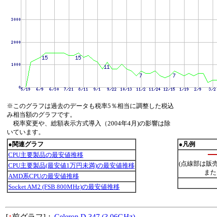
※このグラフは過去のデータも税率5％相当に調整した税込
み相当額のグラフです。
税率変更や、総額表示方式導入（2004年4月)の影響は除
いています。
●関連グラフ
●凡例
CPU主要製品の最安値推移
(点線部は販
CPU主要製品(最安値1万円未満)の最安値推移
また
AMD系CPUの最安値推移
Socket AM2 (FSB 800MHz)の最安値推移
[
↑
前グラフ]：
Celeron D 347 (3.06GHz)