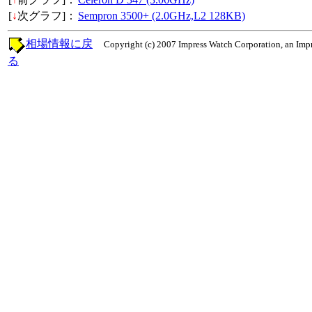
[
↓
次グラフ]：
Sempron 3500+ (2.0GHz,L2 128KB)
相場情報に戻
Copyright (c) 2007 Impress Watch Corporation, an Impr
る