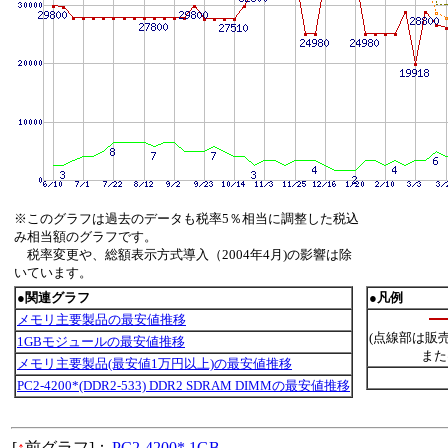
※このグラフは過去のデータも税率5％相当に調整した税込
み相当額のグラフです。
税率変更や、総額表示方式導入（2004年4月)の影響は除
いています。
●関連グラフ
●凡例
メモリ主要製品の最安値推移
(点線部は販
1GBモジュールの最安値推移
また
メモリ主要製品(最安値1万円以上)の最安値推移
PC2-4200*(DDR2-533) DDR2 SDRAM DIMMの最安値推移
[
↑
前グラフ]：
PC2-4200* 1GB