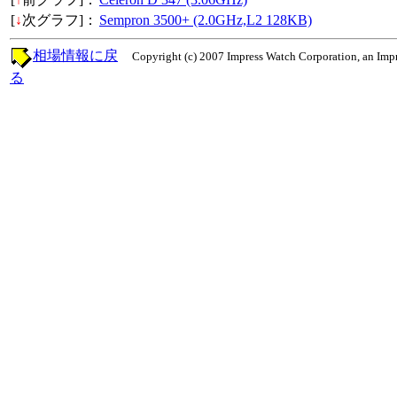
[
↓
次グラフ]：
Sempron 3500+ (2.0GHz,L2 128KB)
相場情報に戻
Copyright (c) 2007 Impress Watch Corporation, an Impr
る