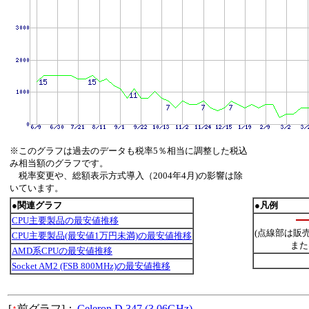
※このグラフは過去のデータも税率5％相当に調整した税込
み相当額のグラフです。
税率変更や、総額表示方式導入（2004年4月)の影響は除
いています。
●関連グラフ
●凡例
CPU主要製品の最安値推移
(点線部は販
CPU主要製品(最安値1万円未満)の最安値推移
また
AMD系CPUの最安値推移
Socket AM2 (FSB 800MHz)の最安値推移
[
↑
前グラフ]：
Celeron D 347 (3.06GHz)