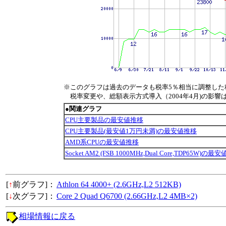
※このグラフは過去のデータも税率5％相当に調整した
税率変更や、総額表示方式導入（2004年4月)の影響
●関連グラフ
CPU主要製品の最安値推移
CPU主要製品(最安値1万円未満)の最安値推移
AMD系CPUの最安値推移
Socket AM2 (FSB 1000MHz,Dual Core,TDP65W)の最
[
↑
前グラフ]：
Athlon 64 4000+ (2.6GHz,L2 512KB)
[
↓
次グラフ]：
Core 2 Quad Q6700 (2.66GHz,L2 4MB×2)
相場情報に戻る