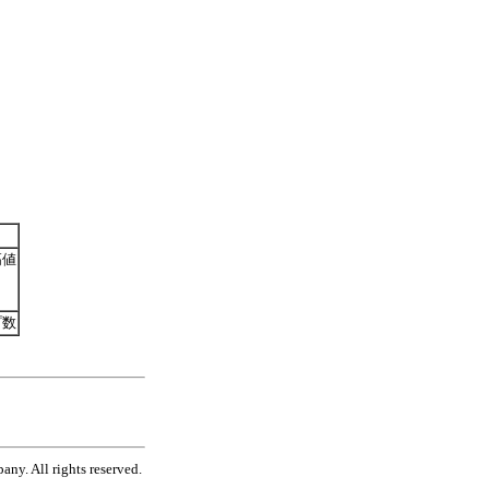
高値
プ数
ny. All rights reserved.