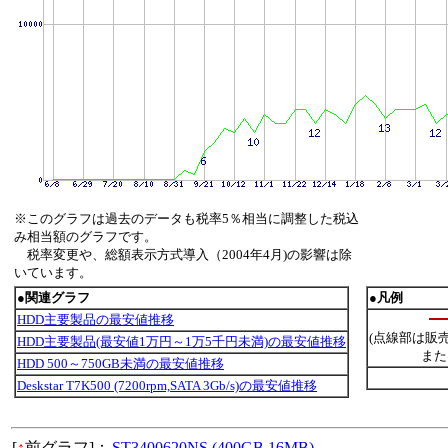
※このグラフは過去のデータも税率5％相当に調整した税込
み相当額のグラフです。
税率変更や、総額表示方式導入（2004年4月)の影響は除
いています。
●関連グラフ
●凡例
HDD主要製品の最安値推移
(点線部は販
HDD主要製品(最安値1万円～1万5千円未満)の最安値推移
また
HDD 500～750GB未満の最安値推移
Deskstar T7K500 (7200rpm,SATA 3Gb/s)の最安値推移
[
↑
前グラフ]：
ST3400620NS (400GB,16MB)