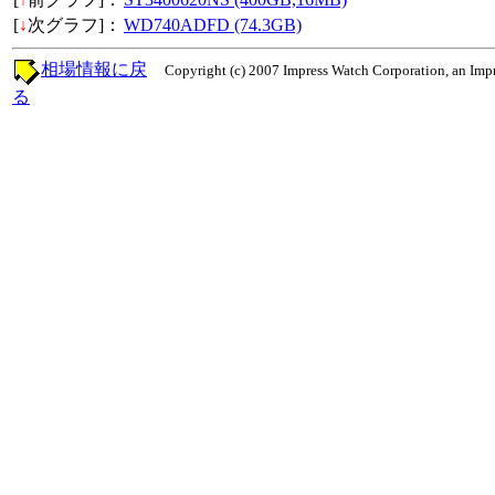
[
↓
次グラフ]：
WD740ADFD (74.3GB)
相場情報に戻
Copyright (c) 2007 Impress Watch Corporation, an Impr
る