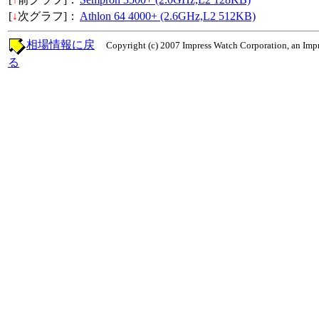
[
↓
次グラフ]：
Athlon 64 4000+ (2.6GHz,L2 512KB)
相場情報に戻
Copyright (c) 2007 Impress Watch Corporation, an Impr
る