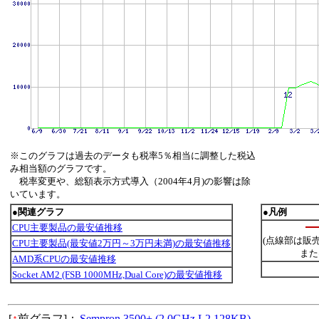
※このグラフは過去のデータも税率5％相当に調整した税込
み相当額のグラフです。
税率変更や、総額表示方式導入（2004年4月)の影響は除
いています。
●関連グラフ
●凡例
CPU主要製品の最安値推移
(点線部は販
CPU主要製品(最安値2万円～3万円未満)の最安値推移
また
AMD系CPUの最安値推移
Socket AM2 (FSB 1000MHz,Dual Core)の最安値推移
[
↑
前グラフ]：
Sempron 3500+ (2.0GHz,L2 128KB)