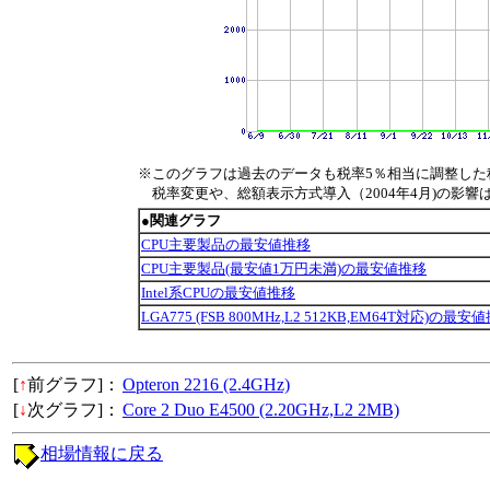
※このグラフは過去のデータも税率5％相当に調整した
税率変更や、総額表示方式導入（2004年4月)の影響
●関連グラフ
CPU主要製品の最安値推移
CPU主要製品(最安値1万円未満)の最安値推移
Intel系CPUの最安値推移
LGA775 (FSB 800MHz,L2 512KB,EM64T対応)の最安
[
↑
前グラフ]：
Opteron 2216 (2.4GHz)
[
↓
次グラフ]：
Core 2 Duo E4500 (2.20GHz,L2 2MB)
相場情報に戻る