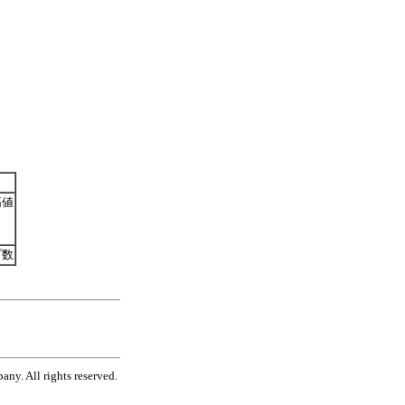
高値
プ数
ny. All rights reserved.