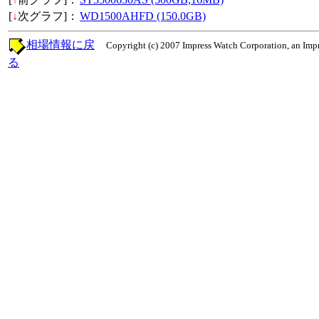
[
↓
次グラフ]：
WD1500AHFD (150.0GB)
相場情報に戻
Copyright (c) 2007 Impress Watch Corporation, an Impr
る