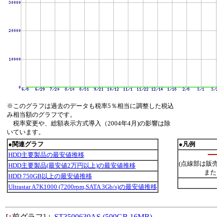
※このグラフは過去のデータも税率5％相当に調整した税込
み相当額のグラフです。
税率変更や、総額表示方式導入（2004年4月)の影響は除
いています。
●関連グラフ
●凡例
HDD主要製品の最安値推移
(点線部は販
HDD主要製品(最安値2万円以上)の最安値推移
また
HDD 750GB以上の最安値推移
Ultrastar A7K1000 (7200rpm,SATA 3Gb/s)の最安値推移
[
↑
前グラフ]：
ST3500630AS (500GB,16MB)