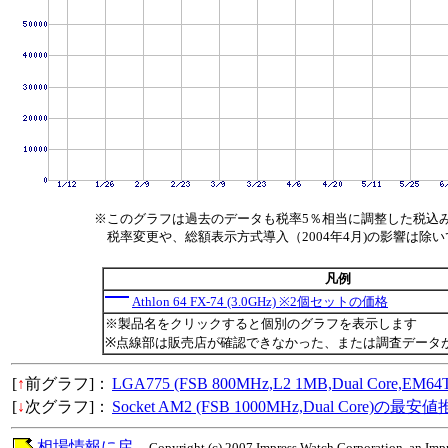
※このグラフは過去のデータも税率5％相当に調整した税込
税率変更や、総額表示方式導入（2004年4月)の影響は除
凡例
Athlon 64 FX-74 (3.0GHz) ※2個セットの価格
※製品名をクリックすると個別のグラフを表示します
※点線部は販売店が確認できなかった、または調査データ
[
↑
前グラフ]：
LGA775 (FSB 800MHz,L2 1MB,Dual Core
[
↓
次グラフ]：
Socket AM2 (FSB 1000MHz,Dual Core)の最安
相場情報に戻
Copyright (c) 2007 Impress Watch Corporation, an Impr