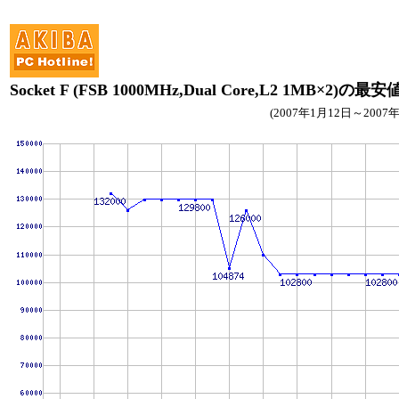
Socket F (FSB 1000MHz,Dual Core,L2 1MB×2)の最
(2007年1月12日～2007