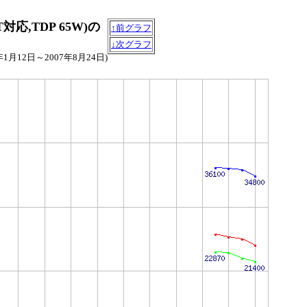
64T対応,TDP 65W)の
↑前グラフ
↓次グラフ
7年1月12日～2007年8月24日)