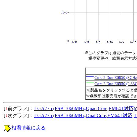
※このグラフは過去のデータ
税率変更や、総額表示方式導入
Core 2 Duo E6850 (3GH
Core 2 Duo E6550 (2.3
※製品名をクリックすると
※点線部は販売店が確認で
[
↑
前グラフ]：
LGA775 (FSB 1066MHz,Quad Core,EM64
[
↓
次グラフ]：
LGA775 (FSB 1066MHz,Dual Core,EM64T
相場情報に戻る