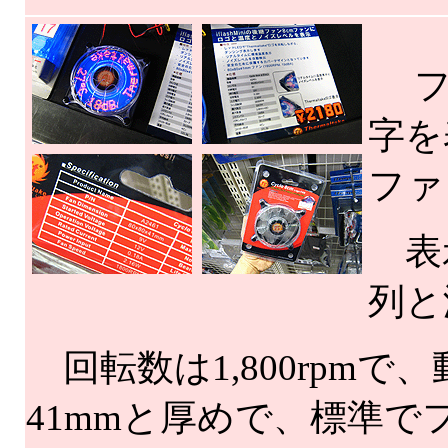
フ
字を
ファ
表示
列と
回転数は1,800rpmで
41mmと厚めで、標準