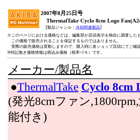
2007年8月25日号
ThermalTake Cyclo 8cm Logo Fan(
[
]
製品ジャンル：
冷却関連製品
※このページにおける価格などは、編集部が店頭表示を独自に調査した
この価格で販売されることを保証するものではありません。
実際の販売価格は変動しますので、購入時に各ショップ店頭にてご確
※特記無き価格情報は税込み価格（税率=5％）です。
メーカー/製品名
|
●
ThermalTake
Cyclo 8cm 
(発光8cmファン,1800r
能付き)