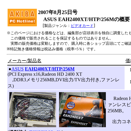
2007年8月25日号
ASUS EAH2400XT/HTP/256Mの概要
[
]
製品ジャンル：
ビデオカード
※このページにおける価格などは、編集部が店頭表示を独自に調査した
この価格で販売されることを保証するものではありません。
実際の販売価格は変動しますので、購入時に各ショップ店頭にてご確
※特記無き価格情報は税込み価格（税率=5％）です。
メーカー/製品名
価
|
●
ASUS
EAH2400XT/HTP/256M
(PCI Express x16,Radeon HD 2400 XT
,DDR3メモリ256MB,DVI出力/TV出力付き,ファンレ
ス)
Radeon 
ァンレスビ
256MB。
出力コネクタ