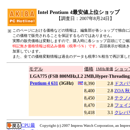
Intel Pentium 4最安値上位ショップ
【調査日：2007年8月24日】
このページにおける価格などの情報は、編集部が各ショップで独自に
※
この価格で販売されることを保証するものではありません。
実際の販売価格は変動しますので、購入時に各ショップ店頭にてご確
特記無き価格情報は税込み価格（税率=5％）です。
店頭表示が税抜き
加算しています。
また、全ての価格変動情報は過去のデータも税率5％相当で再計算し
モデル
価格
ショッ
1MHz単価
|
LGA775 (FSB 800MHz,L2 2MB,Hyper-Threadi
|
Pentium 4 631
(3GHz)
8,390
2.8
ドスパ
8,400
2.8
ZOA 
8,450
2.8
テクノ
8,470
2.8
フェイ
9,418
3.1
クレバ
CPU最
Copyright (c) 2007 Impress Watch Corporation, an Impres