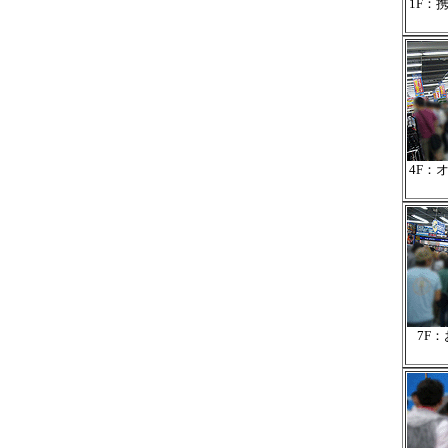
1F：
4F：
7F：