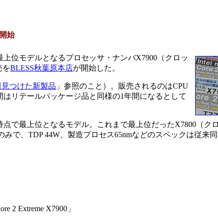
が開始
emeで最上位モデルとなるプロセッサ・ナンバX7900（クロッ
売を
BLESS秋葉原本店
が開始した。
週見つけた新製品
」参照のこと）。販売されるのはCPU
間はリテールパッケージ品と同様の1年間になるとして
いて現時点で最上位となるモデル。これまで最上位だったX7800（クロッ
るのみで、TDP 44W、製造プロセス65nmなどのスペックは従来
2 Extreme X7900」