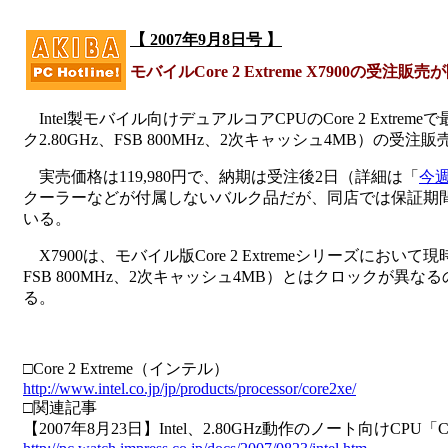
【 2007年9月8日号 】
モバイルCore 2 Extreme X7900の受注販売
Intel製モバイル向けデュアルコアCPUのCore 2 Extr
ク2.80GHz、FSB 800MHz、2次キャッシュ4MB）の受注販
実売価格は119,980円で、納期は受注後2日（詳細は「
今
クーラーなどが付属しないバルク品だが、同店では保証期
いる。
X7900は、モバイル版Core 2 Extremeシリーズにお
FSB 800MHz、2次キャッシュ4MB）とはクロックが異な
る。
□Core 2 Extreme（インテル）
http://www.intel.co.jp/jp/products/processor/core2xe/
□関連記事
【2007年8月23日】Intel、2.80GHz動作のノート向けCPU「Core 