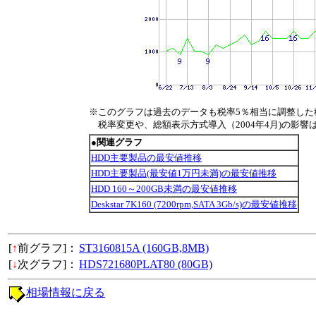
※このグラフは過去のデータも税率5％相当に調整した
税率変更や、総額表示方式導入（2004年4月)の影響
●関連グラフ
HDD主要製品の最安値推移
HDD主要製品(最安値1万円未満)の最安値推移
HDD 160～200GB未満の最安値推移
Deskstar 7K160 (7200rpm,SATA 3Gb/s)の最安値推移
[
↑
前グラフ]：
ST3160815A (160GB,8MB)
[
↓
次グラフ]：
HDS721680PLAT80 (80GB)
相場情報に戻る