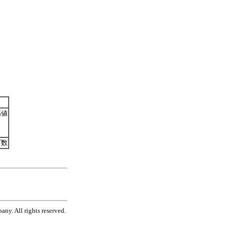
高値
プ数
ny. All rights reserved.