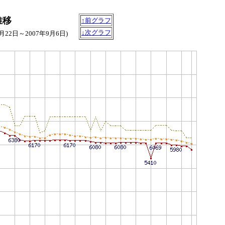
格推移
↑前グラフ
↓次グラフ
6月22日～2007年9月6日)