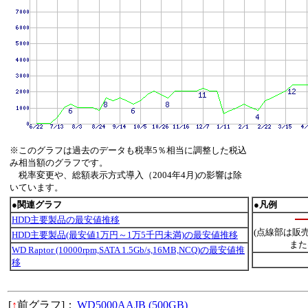
※このグラフは過去のデータも税率5％相当に調整した税込
み相当額のグラフです。
税率変更や、総額表示方式導入（2004年4月)の影響は除
いています。
●関連グラフ
●凡例
HDD主要製品の最安値推移
(点線部は販
HDD主要製品(最安値1万円～1万5千円未満)の最安値推移
また
WD Raptor (10000rpm,SATA 1.5Gb/s,16MB,NCQ)の最安値推
移
[
↑
前グラフ]：
WD5000AAJB (500GB)