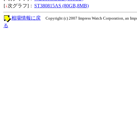
[
↓
次グラフ]：
ST380815AS (80GB,8MB)
相場情報に戻
Copyright (c) 2007 Impress Watch Corporation, an Impr
る