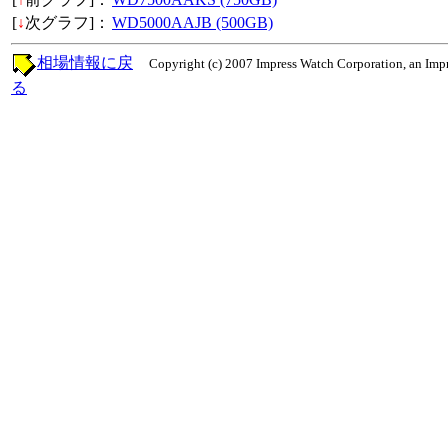
[
↓
次グラフ]：
WD5000AAJB (500GB)
相場情報に戻
Copyright (c) 2007 Impress Watch Corporation, an Impr
る