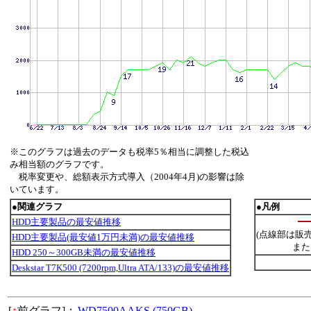
※このグラフは過去のデータも税率5％相当に調整した税込
み相当額のグラフです。
税率変更や、総額表示方式導入（2004年4月)の影響は除
いています。
●関連グラフ
●凡例
HDD主要製品の最安値推移
(点線部は販
HDD主要製品(最安値1万円未満)の最安値推移
また
HDD 250～300GB未満の最安値推移
Deskstar T7K500 (7200rpm,Ultra ATA/133)の最安値推移
[
↑
前グラフ]：
WD7500AAKS (750GB)