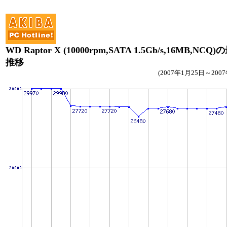
WD Raptor X (10000rpm,SATA 1.5Gb/s,16MB,NCQ
推移
(2007年1月25日～200