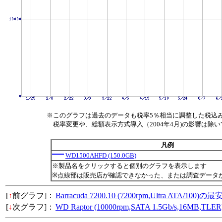
※このグラフは過去のデータも税率5％相当に調整した税込
税率変更や、総額表示方式導入（2004年4月)の影響は除
凡例
WD1500AHFD (150.0GB)
※製品名をクリックすると個別のグラフを表示します
※点線部は販売店が確認できなかった、または調査データ
[
↑
前グラフ]：
Barracuda 7200.10 (7200rpm,Ultra ATA/100
[
↓
次グラフ]：
WD Raptor (10000rpm,SATA 1.5Gb/s,16MB