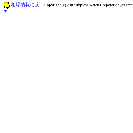
相場情報に戻
Copyright (c) 2007 Impress Watch Corporation, an Impr
る