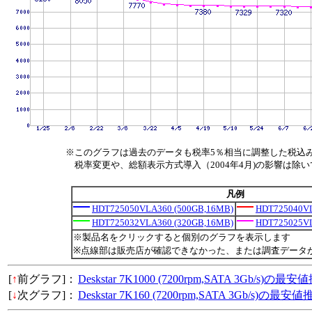
※このグラフは過去のデータも税率5％相当に調整した税込
税率変更や、総額表示方式導入（2004年4月)の影響は除
凡例
HDT725050VLA360 (500GB,16MB)
HDT725040VL
HDT725032VLA360 (320GB,16MB)
HDT725025VL
※製品名をクリックすると個別のグラフを表示します
※点線部は販売店が確認できなかった、または調査データ
[
↑
前グラフ]：
Deskstar 7K1000 (7200rpm,SATA 3Gb/s)の最
[
↓
次グラフ]：
Deskstar 7K160 (7200rpm,SATA 3Gb/s)の最安