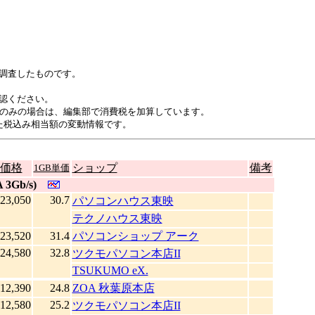
調査したものです。
認ください。
のみの場合は、編集部で消費税を加算しています。
た税込み相当額の変動情報です。
価格
ショップ
備考
1GB単価
 3Gb/s)
23,050
30.7
パソコンハウス東映
テクノハウス東映
23,520
31.4
パソコンショップ アーク
24,580
32.8
ツクモパソコン本店II
TSUKUMO eX.
12,390
24.8
ZOA 秋葉原本店
12,580
25.2
ツクモパソコン本店II