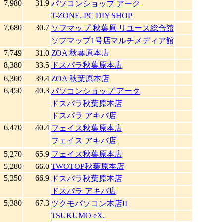
7,980
31.9
パソコンショップ アーク
T-ZONE. PC DIY SHOP
7,680
30.7
ソフマップ 秋葉原 リユース総合館
ソフマップ1号店マルチメディア館
7,749
31.0
ZOA 秋葉原本店
8,380
33.5
ドスパラ秋葉原本店
6,300
39.4
ZOA 秋葉原本店
6,450
40.3
パソコンショップ アーク
ドスパラ秋葉原本店
ドスパラ アキバ店
6,470
40.4
フェイス秋葉原本店
フェイス アキバ店
5,270
65.9
フェイス秋葉原本店
5,280
66.0
TWOTOP秋葉原本店
5,350
66.9
ドスパラ秋葉原本店
ドスパラ アキバ店
5,380
67.3
ツクモパソコン本店II
TSUKUMO eX.