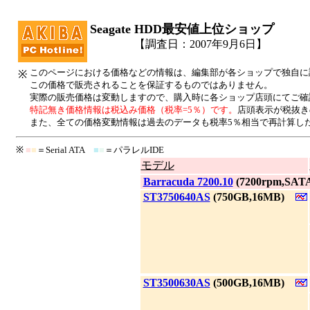
Seagate HDD最安値上位ショップ
【調査日：2007年9月6日】
このページにおける価格などの情報は、編集部が各ショップで独自に
※
この価格で販売されることを保証するものではありません。
実際の販売価格は変動しますので、購入時に各ショップ店頭にてご確
特記無き価格情報は税込み価格（税率=5％）です。
店頭表示が税抜き
また、全ての価格変動情報は過去のデータも税率5％相当で再計算し
※
■
■
＝Serial ATA
■
■
＝パラレルIDE
モデル
|
Barracuda 7200.10
(7200rpm,SATA
|
ST3750640AS
(750GB,16MB)
|
ST3500630AS
(500GB,16MB)